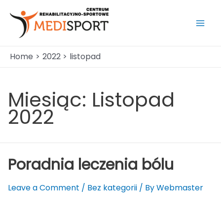
Skip
to
content
Mai
Men
Home
2022
listopad
Miesiąc:
Listopad
2022
Poradnia leczenia bólu
Leave a Comment
/
Bez kategorii
/ By
Webmaster