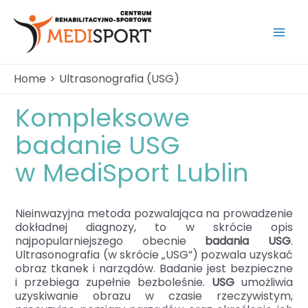
Skip
to
content
Mai
Men
Home
Ultrasonografia (USG)
Kompleksowe
badanie USG
w MediSport Lublin
Nieinwazyjna metoda pozwalająca na prowadzenie
dokładnej diagnozy, to w skrócie opis
najpopularniejszego obecnie
badania USG
.
Ultrasonografia (w skrócie „USG”) pozwala uzyskać
obraz tkanek i narządów. Badanie jest bezpieczne
i przebiega zupełnie bezboleśnie.
USG
umożliwia
uzyskiwanie obrazu w czasie rzeczywistym,