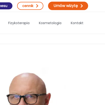
Umów wizytę
znesu
cennik
Fizykoterapia
Kosmetologia
Kontakt