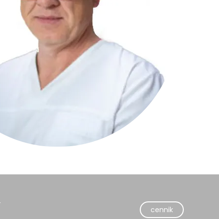
-
cennik