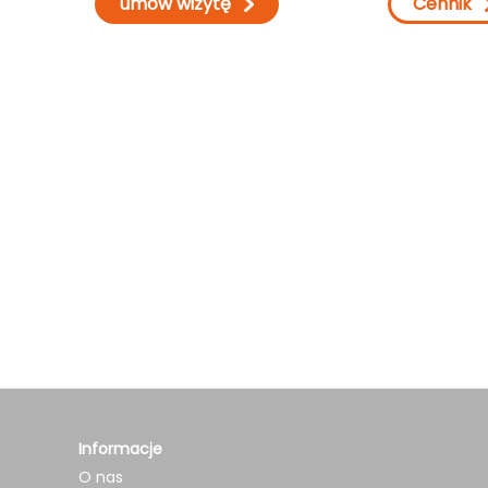
umów wizytę
Cennik
Informacje
O nas